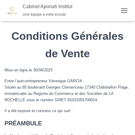
Cabinet Aponah Institut
CGV
Une équipe à votre écoute
O
U
V
Conditions Générales
R
I
R
de Vente
/
F
E
R
Mise en ligne le 30/04/2023
M
E
Entre l’auto-entrepreneur Véronique GARCIA
R
Située au 85 boulevard Georges Clemenceau 17340 Châtelaillon Plage,
L
immatriculée au Registre du Commerce et des Sociétés de LA
A
ROCHELLE sous le numéro SIRET 81031055700014,
N
A
Il a été exposé et convenu ce qui suit :
V
I
PRÉAMBULE
G
A