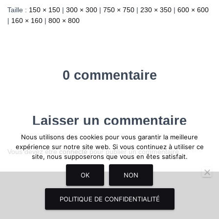
Taille :
150 × 150
|
300 × 300
|
750 × 750
|
230 × 350
|
600 × 600
|
160 × 160
|
800 × 800
0 commentaire
Laisser un commentaire
Nous utilisons des cookies pour vous garantir la meilleure
expérience sur notre site web. Si vous continuez à utiliser ce
Vous devez être
connecté
pour publier un commentaire.
site, nous supposerons que vous en êtes satisfait.
OK
NON
Hestia | Développé par
ThemeIsle
POLITIQUE DE CONFIDENTIALITÉ