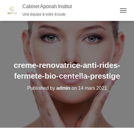
Cabinet Aponah Institut
Une équipe à votre écoute
O
U
V
R
I
R
/
F
E
creme-renovatrice-anti-rides-
R
M
fermete-bio-centella-prestige
E
R
Published by
admin
on
14 mars 2021
L
A
N
A
V
I
G
A