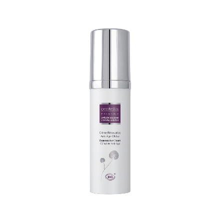
T
I
O
N