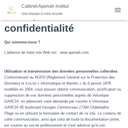
Cabinet Aponah Institut
Politique de
Une équipe à votre écoute
O
U
confidentialité
V
R
I
R
Qui sommes-nous ?
/
L’adresse de notre site Web est :
www.aponah.
com
F
E
R
M
Utilisation et transmission des données personnelles collectées
E
Conformément au RGPD (Règlement Général sur la Protection des
R
Données) et à la loi « informatique et libertés » du 6 janvier 1978
L
modifiée en 2004, vous pouvez obtenir communication, rectification ou
A
suppression de vos données personnelles auprès de
Véronique
N
GARCIA
, en adressant votre demande par courrier à
Véronique
A
V
GARCIA 85 boulevard Georges Clemenceau 17340 Châtelaillon
I
Plage
ou en utilisant le formulaire de contact de ce site. Le contenu de
G
cette communication, ainsi que celui de toute la documentation jointe,
A
est soumis au secret professionnel et n’est adressé qu’à son