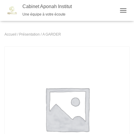
Cabinet Aponah Institut
Une équipe à votre écoute
O
U
V
R
Accueil
/
Présentation
/ A GARDER
I
R
/
F
E
R
M
E
R
L
A
N
A
V
I
G
A