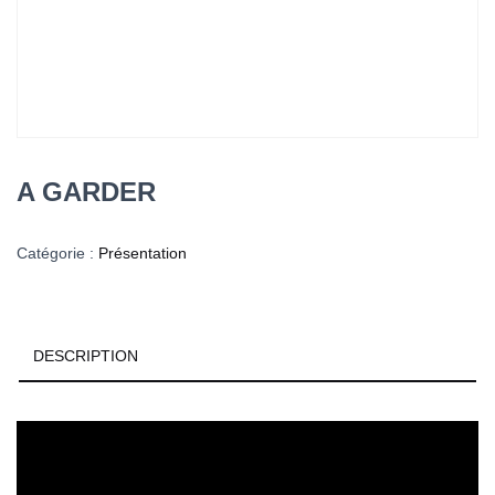
T
I
O
N
A GARDER
Catégorie :
Présentation
DESCRIPTION