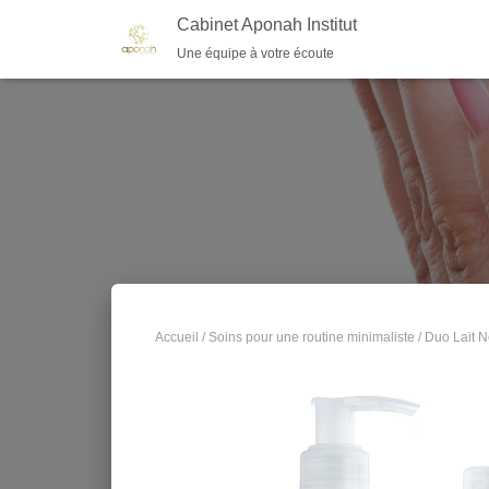
Cabinet Aponah Institut
Une équipe à votre écoute
Accueil
/
Soins pour une routine minimaliste
/ Duo Lait N