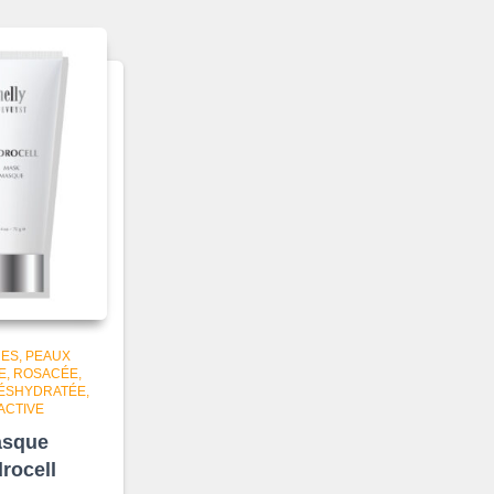
ES
PEAUX
E, ROSACÉE,
ÉSHYDRATÉE,
ACTIVE
sque
rocell