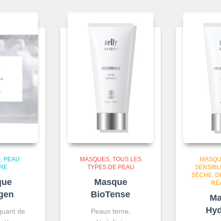
S
PEAU
MASQUES
TOUS LES
MASQU
RE
TYPES DE PEAU
SENSIBL
SÈCHE, D
que
Masque
RÉ
gen
BioTense
Ma
Hyd
uant de
Peaux terne,