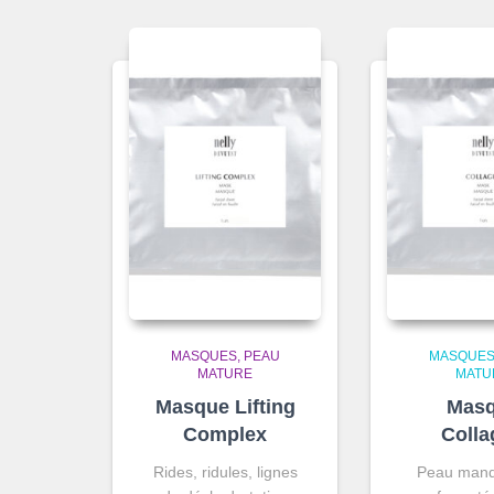
par
prix
croissant
MASQUES
PEAU
MASQUE
MATURE
MATU
Masque Lifting
Mas
Complex
Colla
Rides, ridules, lignes
Peau manq